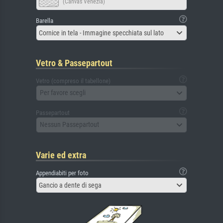
(Canvas Venezia)
Barella
Cornice in tela - Immagine specchiata sul lato
Vetro & Passepartout
Vetro (compreso il tabellone)
Per favore scegli
Passepartout
Nessun Passepartout
Varie ed extra
Appendiabiti per foto
Gancio a dente di sega