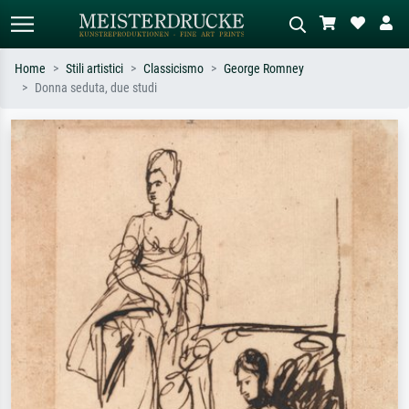
Home
Stili artistici
Classicismo
George Romney
Donna seduta, due studi
Ricerca standard
Ricerca immagini AI
Cerca per artista, titolo o stile – es.
Descrivi la scena – es. prato verde,
Monet, Notte stellata,
astratto con molto rosso, dipinto a
Impressionismo, onda di Hokusai,
olio scuro, nudo in piedi vicino a un
nudo.
albero.