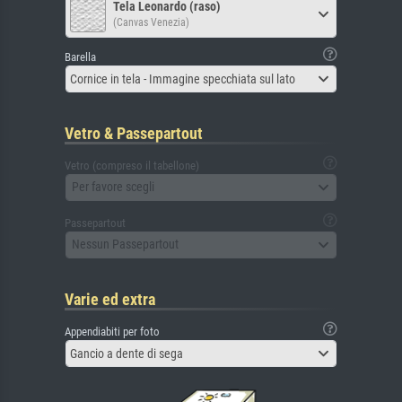
Tela Leonardo (raso)
(Canvas Venezia)
Barella
Cornice in tela - Immagine specchiata sul lato
Vetro & Passepartout
Vetro (compreso il tabellone)
Per favore scegli
Passepartout
Nessun Passepartout
Varie ed extra
Appendiabiti per foto
Gancio a dente di sega