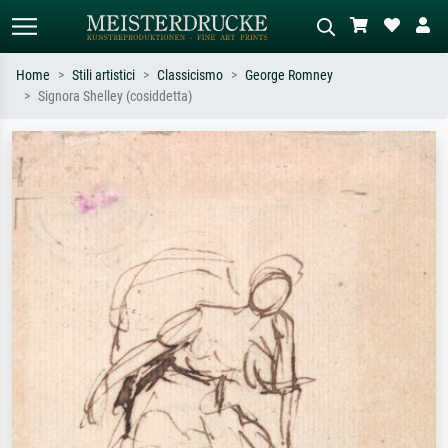
Home
Stili artistici
Classicismo
George Romney
Signora Shelley (cosiddetta)
Ricerca standard
Ricerca immagini AI
Cerca per artista, titolo o stile – es.
Descrivi la scena – es. prato verde,
Monet, Notte stellata,
astratto con molto rosso, dipinto a
Impressionismo, onda di Hokusai,
olio scuro, nudo in piedi vicino a un
nudo.
albero.