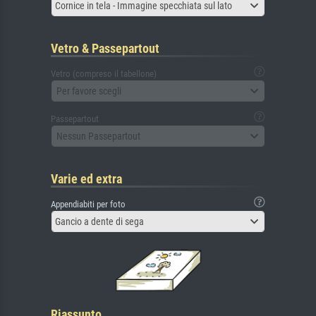
Cornice in tela - Immagine specchiata sul lato
Vetro & Passepartout
Vetro (compreso il tabellone)
Per favore scegli
Passepartout
Nessun Passepartout
Varie ed extra
Appendiabiti per foto
Gancio a dente di sega
Riassunto