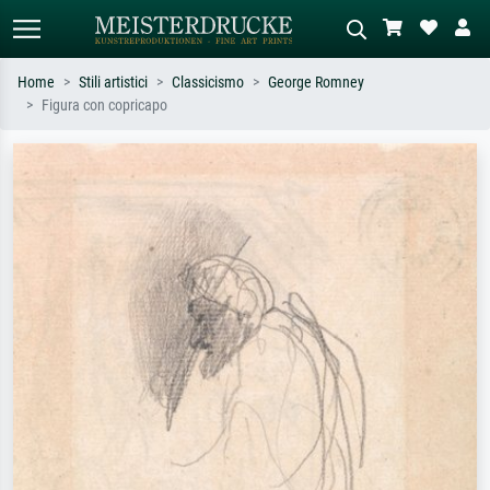
Home
Stili artistici
Classicismo
George Romney
Figura con copricapo
Ricerca standard
Ricerca immagini AI
Cerca per artista, titolo o stile – es.
Descrivi la scena – es. prato verde,
Monet, Notte stellata,
astratto con molto rosso, dipinto a
Impressionismo, onda di Hokusai,
olio scuro, nudo in piedi vicino a un
nudo.
albero.