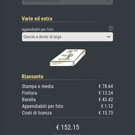
Nessun Passepartout
Varie ed extra
Appendiabiti per foto
Gancio a dente di sega
Riassunto
Stampa e media
€ 78.64
Finitura
€ 13.24
Barella
€ 43.42
Appendiabiti per foto
€ 1.12
Costi di licenza
€ 15.73
€ 152.15