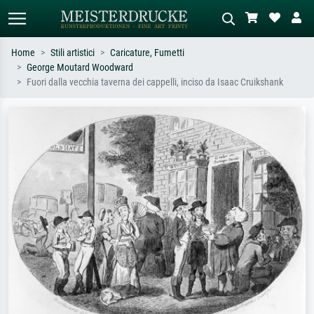
Home
Stili artistici
Caricature, Fumetti
George Moutard Woodward
Ricerca standard
Ricerca immagini AI
Fuori dalla vecchia taverna dei cappelli, inciso da Isaac Cruikshank
Cerca per artista, titolo o stile – es.
Descrivi la scena – es. prato verde,
Monet, Notte stellata,
astratto con molto rosso, dipinto a
Impressionismo, onda di Hokusai,
olio scuro, nudo in piedi vicino a un
nudo.
albero.