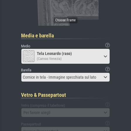
Media e barella
Medio
Tela Leonardo (raso)
(Canvas Venezia)
Barella
Cornice in tela - Immagine specchiata sul lato
Vetro & Passepartout
Vetro (compreso il tabellone)
Per favore scegli
Passepartout