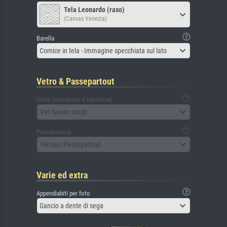
Tela Leonardo (raso)
(Canvas Venezia)
Barella
Cornice in tela - Immagine specchiata sul lato
Vetro & Passepartout
Vetro (compreso il tabellone)
Per favore scegli
Passepartout
Nessun Passepartout
Varie ed extra
Appendiabiti per foto
Gancio a dente di sega