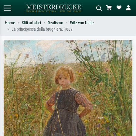
Home
Stili artistici
Realismo
Fritz von Uhde
La principessa della brughiera. 1889
Ricerca standard
Ricerca immagini AI
Cerca per artista, titolo o stile – es.
Descrivi la scena – es. prato verde,
Monet, Notte stellata,
astratto con molto rosso, dipinto a
Impressionismo, onda di Hokusai,
olio scuro, nudo in piedi vicino a un
nudo.
albero.