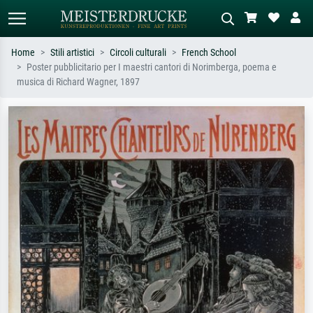
Home
Stili artistici
Circoli culturali
French School
Poster pubblicitario per I maestri cantori di Norimberga, poema e
Ricerca standard
Ricerca immagini AI
musica di Richard Wagner, 1897
Cerca per artista, titolo o stile – es.
Descrivi la scena – es. prato verde,
Monet, Notte stellata,
astratto con molto rosso, dipinto a
Impressionismo, onda di Hokusai,
olio scuro, nudo in piedi vicino a un
nudo.
albero.