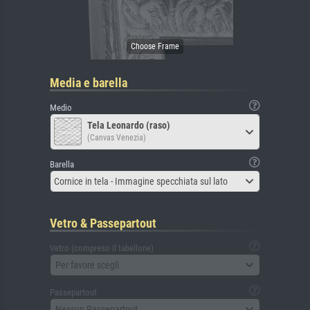
Media e barella
Medio
Tela Leonardo (raso)
(Canvas Venezia)
Barella
Cornice in tela - Immagine specchiata sul lato
Vetro & Passepartout
Vetro (compreso il tabellone)
Per favore scegli
Passepartout
Nessun Passepartout