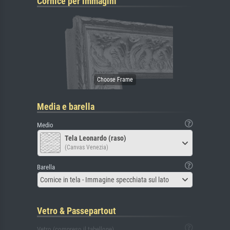
Cornice per immagini
Media e barella
Medio
Tela Leonardo (raso)
(Canvas Venezia)
Barella
Cornice in tela - Immagine specchiata sul lato
Vetro & Passepartout
Vetro (compreso il tabellone)