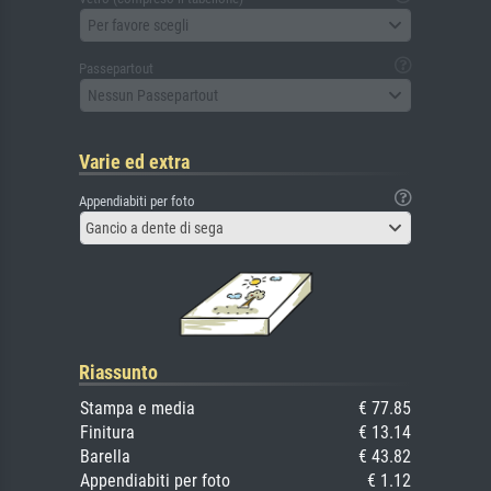
Per favore scegli
Passepartout
Nessun Passepartout
Varie ed extra
Appendiabiti per foto
Gancio a dente di sega
Riassunto
Stampa e media
€ 77.85
Finitura
€ 13.14
Barella
€ 43.82
Appendiabiti per foto
€ 1.12