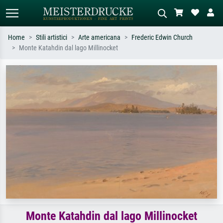
Home
Stili artistici
Arte americana
Frederic Edwin Church
Monte Katahdin dal lago Millinocket
Ricerca standard
Ricerca immagini AI
Cerca per artista, titolo o stile – es.
Descrivi la scena – es. prato verde,
Monet, Notte stellata,
astratto con molto rosso, dipinto a
Impressionismo, onda di Hokusai,
olio scuro, nudo in piedi vicino a un
nudo.
albero.
Monte Katahdin dal lago Millinocket