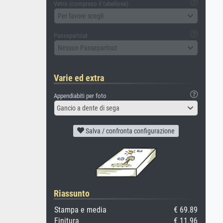
Vetro (compreso il tabellone)
Per favore scegli
Passepartout
Nessun Passepartout
Varie ed extra
Appendiabiti per foto
Gancio a dente di sega
Salva / confronta configurazione
Riassunto
Stampa e media
€ 69.89
Finitura
€ 11.96