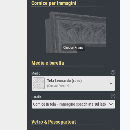
Cornice per immagini
Media e barella
Medio
Tela Leonardo (raso)
(Canvas Venezia)
Barella
Cornice in tela - Immagine specchiata sul lato
Vetro & Passepartout