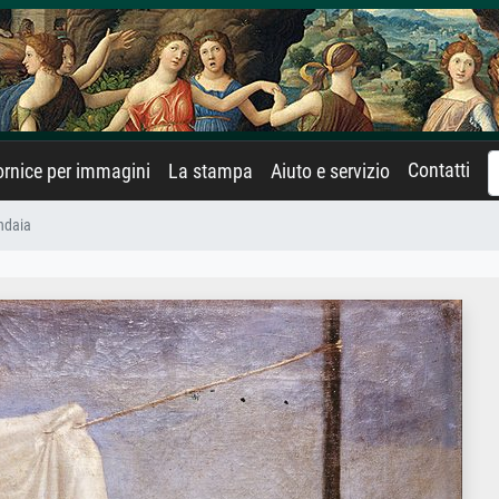
Contatti
rnice per immagini
La stampa
Aiuto e servizio
ndaia