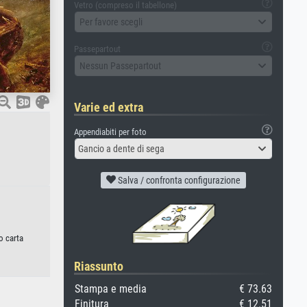
Vetro (compreso il tabellone)
Per favore scegli
Passepartout
Nessun Passepartout
Varie ed extra
Appendiabiti per foto
Gancio a dente di sega
Salva / confronta configurazione
o carta
Riassunto
Stampa e media
€ 73.63
Finitura
€ 12.51