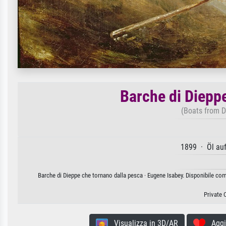
Barche di Diepp
(Boats from D
1899 · Öl au
Barche di Dieppe che tornano dalla pesca · Eugene Isabey. Disponibile come
Private 
Visualizza in 3D/AR
Aggiun