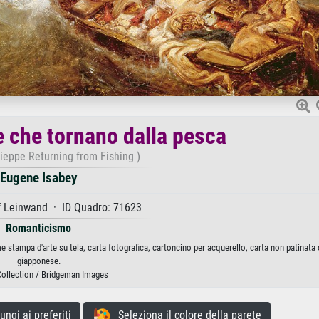
e che tornano dalla pesca
ieppe Returning from Fishing )
Eugene Isabey
f Leinwand · ID Quadro: 71623
Romanticismo
 stampa d'arte su tela, carta fotografica, cartoncino per acquerello, carta non patinata 
giapponese.
Collection / Bridgeman Images
gi ai preferiti
Seleziona il colore della parete