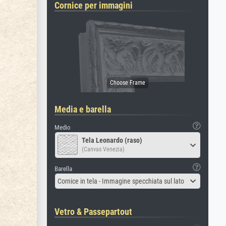
Cornice per immagini
Media e barella
Medio
Tela Leonardo (raso)
(Canvas Venezia)
Barella
Cornice in tela - Immagine specchiata sul lato
Vetro & Passepartout