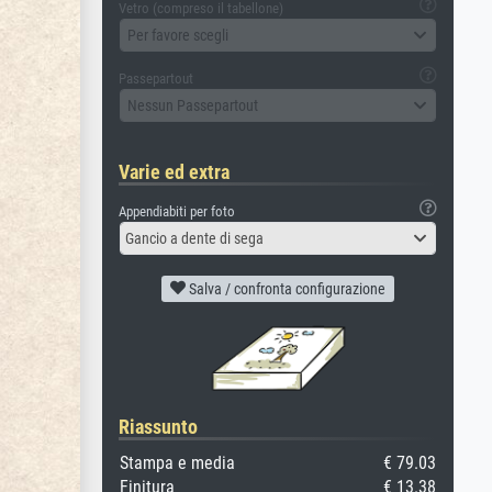
Vetro (compreso il tabellone)
Per favore scegli
Passepartout
Nessun Passepartout
Varie ed extra
Appendiabiti per foto
Gancio a dente di sega
Salva / confronta configurazione
Riassunto
Stampa e media
€ 79.03
Finitura
€ 13.38