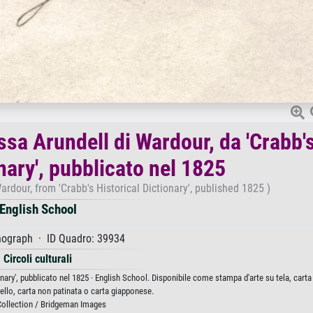
sa Arundell di Wardour, da 'Crabb'
nary', pubblicato nel 1825
dour, from 'Crabb's Historical Dictionary', published 1825 )
English School
hograph · ID Quadro: 39934
Circoli culturali
ary', pubblicato nel 1825 · English School. Disponibile come stampa d'arte su tela, carta 
ello, carta non patinata o carta giapponese.
Collection / Bridgeman Images