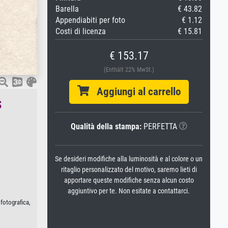
Barella
€ 43.82
Appendiabiti per foto
€ 1.12
Costi di licenza
€ 15.81
€ 153.17
(Enthält 22% MwSt.)
Aggiungi al carrello
s
Qualità della stampa:
PERFETTA
Se desideri modifiche alla luminosità e al colore o un
ritaglio personalizzato del motivo, saremo lieti di
apportare queste modifiche senza alcun costo
aggiuntivo per te. Non esitate a contattarci.
fotografica,