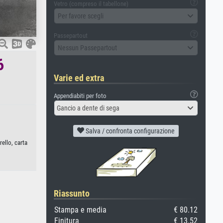
Vetro (compreso il tabellone)
Per favore scegli
Passepartout
Nessun Passepartout
6
Varie ed extra
Appendiabiti per foto
Gancio a dente di sega
Salva / confronta configurazione
ello, carta
Riassunto
Stampa e media
€ 80.12
Finitura
€ 13.52