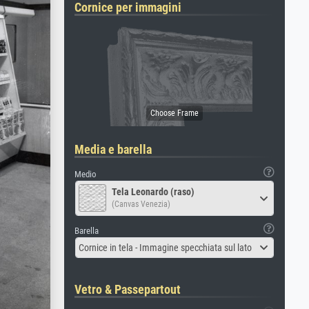
Cornice per immagini
Media e barella
Medio
Tela Leonardo (raso)
(Canvas Venezia)
Barella
Cornice in tela - Immagine specchiata sul lato
Vetro & Passepartout