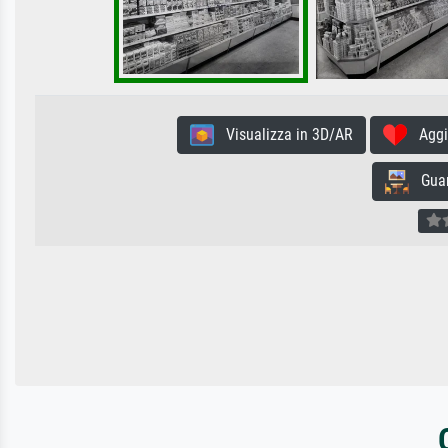
Visualizza in 3D/AR
Aggiun
Guard