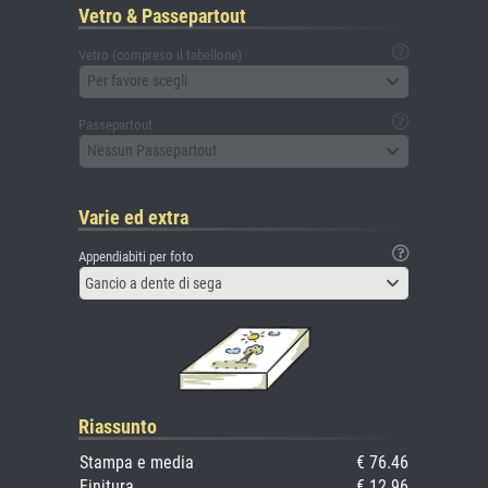
Vetro & Passepartout
Vetro (compreso il tabellone)
Per favore scegli
Passepartout
Nessun Passepartout
Varie ed extra
Appendiabiti per foto
Gancio a dente di sega
Riassunto
Stampa e media
€ 76.46
Finitura
€ 12.96