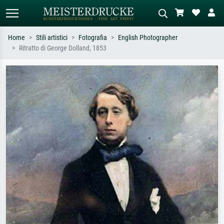
Home
Stili artistici
Fotografia
English Photographer
Ritratto di George Dolland, 1853
Ricerca standard
Ricerca immagini AI
Cerca per artista, titolo o stile – es.
Descrivi la scena – es. prato verde,
Monet, Notte stellata,
astratto con molto rosso, dipinto a
Impressionismo, onda di Hokusai,
olio scuro, nudo in piedi vicino a un
nudo.
albero.