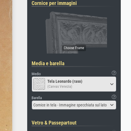
Cornice per immagini
Media e barella
Medio
Tela Leonardo (raso)
(Canvas Venezia)
Barella
Cornice in tela - Immagine specchiata sul lato
Vetro & Passepartout