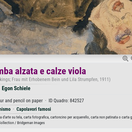
ba alzata e calze viola
ings; Frau mit Erhobenem Bein und Lila Strumpfen, 1911)
Egon Schiele
ur and pencil on paper · ID Quadro: 842527
nismo
·
Capolavori famosi
d'arte su tela, carta fotografica, cartoncino per acquerello, carta non patinata o carta 
Collection / Bridgeman Images