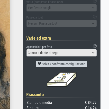
Vetro (compreso il tabellone)
Per favore scegli
Passepartout
Nessun Passepartout
Varie ed extra
Appendiabiti per foto
Gancio a dente di sega
Salva / confronta configurazione
Riassunto
Stampa e media
€ 84.77
Finitura
€ 14.24