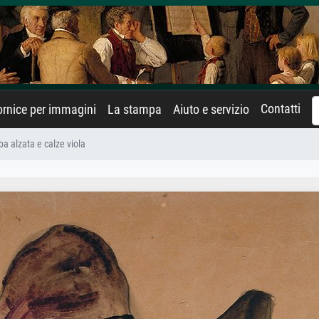
Contatti
rnice per immagini
La stampa
Aiuto e servizio
 alzata e calze viola