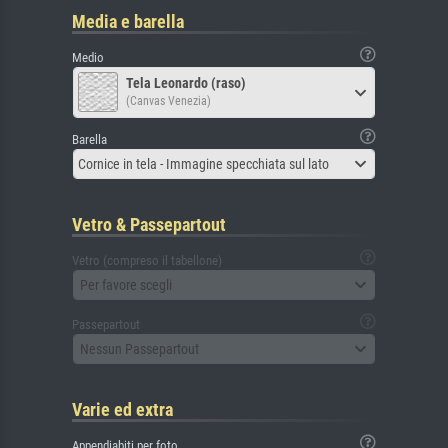
Media e barella
Medio
Tela Leonardo (raso)
(Canvas Venezia)
Barella
Cornice in tela - Immagine specchiata sul lato
Vetro & Passepartout
Vetro (compreso il tabellone)
Per favore scegli
Passepartout
Nessun Passepartout
Varie ed extra
Appendiabiti per foto