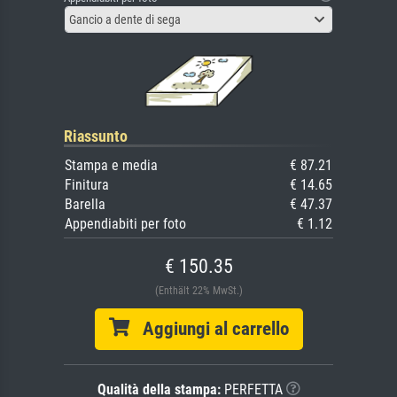
Gancio a dente di sega
Riassunto
Stampa e media
€ 87.21
Finitura
€ 14.65
Barella
€ 47.37
Appendiabiti per foto
€ 1.12
€ 150.35
(Enthält 22% MwSt.)
Aggiungi al carrello
Qualità della stampa:
PERFETTA