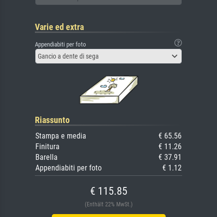
Varie ed extra
Appendiabiti per foto
Gancio a dente di sega
Riassunto
Stampa e media
€ 65.56
Finitura
€ 11.26
Barella
€ 37.91
Appendiabiti per foto
€ 1.12
€ 115.85
(Enthält 22% MwSt.)