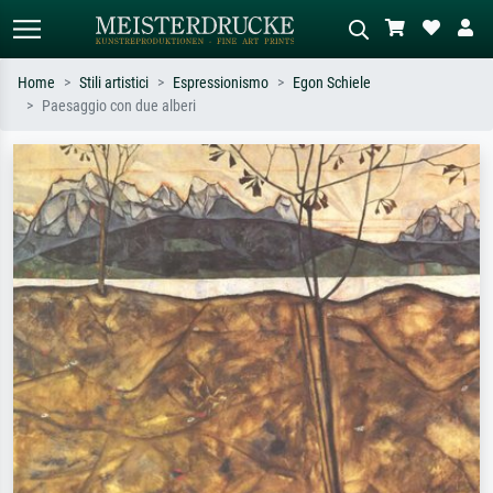
Home
Stili artistici
Espressionismo
Egon Schiele
Paesaggio con due alberi
Ricerca standard
Ricerca immagini AI
Cerca per artista, titolo o stile – es.
Descrivi la scena – es. prato verde,
Monet, Notte stellata,
astratto con molto rosso, dipinto a
Impressionismo, onda di Hokusai,
olio scuro, nudo in piedi vicino a un
nudo.
albero.