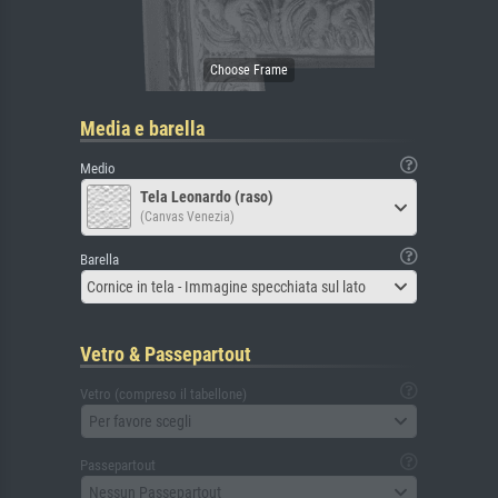
Media e barella
Medio
Tela Leonardo (raso)
(Canvas Venezia)
Barella
Cornice in tela - Immagine specchiata sul lato
Vetro & Passepartout
Vetro (compreso il tabellone)
Per favore scegli
Passepartout
Nessun Passepartout