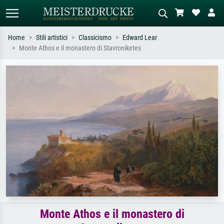
Home
Stili artistici
Classicismo
Edward Lear
Monte Athos e il monastero di Stavroniketes
Ricerca standard
Ricerca immagini AI
Cerca per artista, titolo o stile – es.
Descrivi la scena – es. prato verde,
Monet, Notte stellata,
astratto con molto rosso, dipinto a
Impressionismo, onda di Hokusai,
olio scuro, nudo in piedi vicino a un
nudo.
albero.
Monte Athos e il monastero di