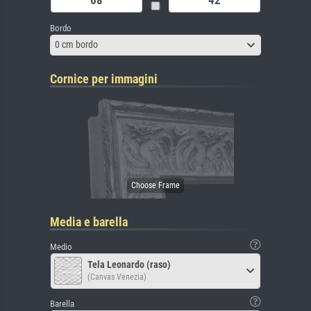
Bordo
0 cm bordo
Cornice per immagini
Media e barella
Medio
Tela Leonardo (raso)
(Canvas Venezia)
Barella