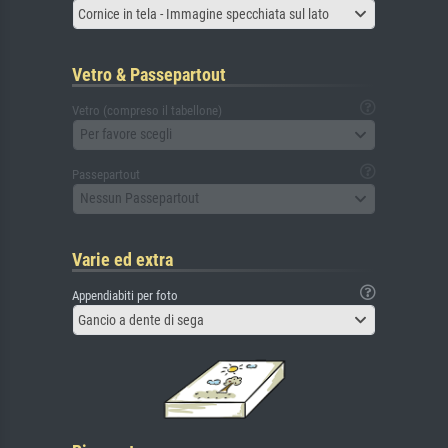
Cornice in tela - Immagine specchiata sul lato
Vetro & Passepartout
Vetro (compreso il tabellone)
Per favore scegli
Passepartout
Nessun Passepartout
Varie ed extra
Appendiabiti per foto
Gancio a dente di sega