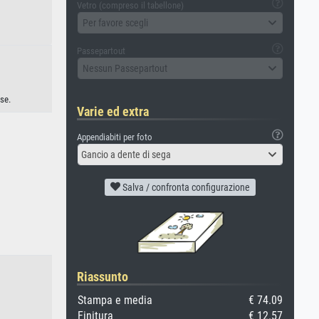
Vetro (compreso il tabellone)
Per favore scegli
Passepartout
Nessun Passepartout
se.
Varie ed extra
Appendiabiti per foto
Gancio a dente di sega
Salva / confronta configurazione
Riassunto
Stampa e media
€ 74.09
Finitura
€ 12.57