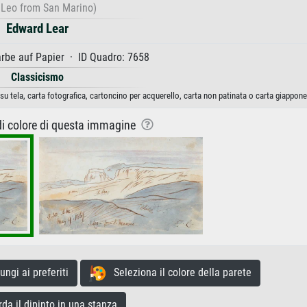
 Leo from San Marino)
Edward Lear
rbe auf Papier · ID Quadro: 7658
Classicismo
u tela, carta fotografica, cartoncino per acquerello, carta non patinata o carta giappone
 di colore di questa immagine
gi ai preferiti
Seleziona il colore della parete
a il dipinto in una stanza