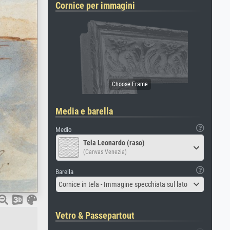
Cornice per immagini
Media e barella
Medio
Tela Leonardo (raso)
(Canvas Venezia)
Barella
Cornice in tela - Immagine specchiata sul lato
Vetro & Passepartout