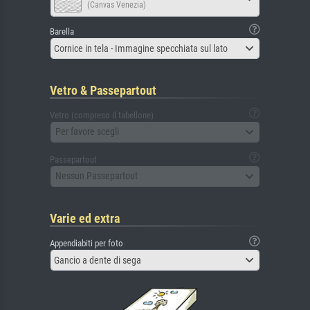
(Canvas Venezia)
Barella
Cornice in tela - Immagine specchiata sul lato
Vetro & Passepartout
Vetro (compreso il tabellone)
Per favore scegli
Passepartout
Nessun Passepartout
Varie ed extra
Appendiabiti per foto
Gancio a dente di sega