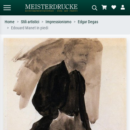
Home
Stili artistici
Impressionismo
Edgar Degas
Edouard Manet in piedi
Ricerca standard
Ricerca immagini AI
Cerca per artista, titolo o stile – es.
Descrivi la scena – es. prato verde,
Monet, Notte stellata,
astratto con molto rosso, dipinto a
Impressionismo, onda di Hokusai,
olio scuro, nudo in piedi vicino a un
nudo.
albero.