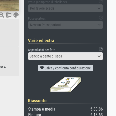
Vetro (compreso il tabellone)
Per favore scegli
Passepartout
Nessun Passepartout
Varie ed extra
Appendiabiti per foto
Gancio a dente di sega
nese.
Salva / confronta configurazione
Riassunto
Stampa e media
€ 80.86
Finitura
€ 13.63