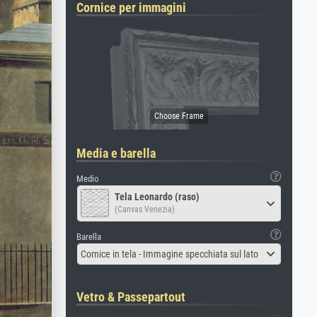
Cornice per immagini
Media e barella
Medio
Tela Leonardo (raso)
(Canvas Venezia)
Barella
Cornice in tela - Immagine specchiata sul lato
Vetro & Passepartout