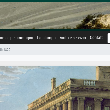
Contatti
rnice per immagini
La stampa
Aiuto e servizio
ath 1820