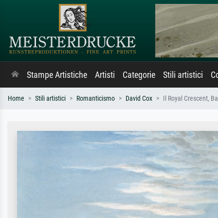
Stampe Artistiche
Artisti
Categorie
Stili artistici
Co
Home
Stili artistici
Romanticismo
David Cox
Il Royal Crescent, B