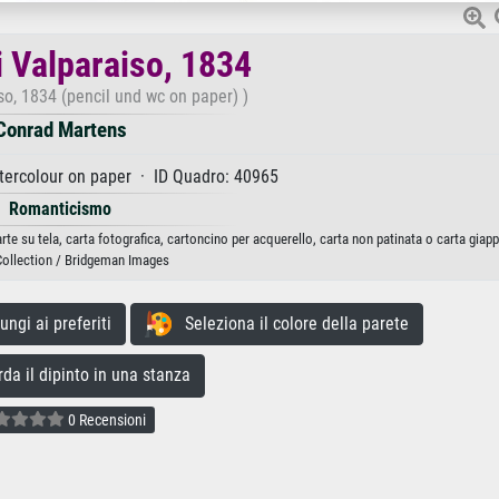
i Valparaiso, 1834
so, 1834 (pencil und wc on paper) )
Conrad Martens
tercolour on paper · ID Quadro: 40965
Romanticismo
te su tela, carta fotografica, cartoncino per acquerello, carta non patinata o carta giap
Collection / Bridgeman Images
gi ai preferiti
Seleziona il colore della parete
a il dipinto in una stanza
0 Recensioni