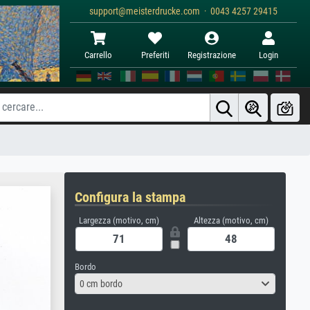
support@meisterdrucke.com · 0043 4257 29415
Carrello
Preferiti
Registrazione
Login
Configura la stampa
Largezza (motivo, cm)
Altezza (motivo, cm)
Bordo
0 cm bordo