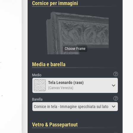
Cornice per immagini
Media e barella
Medio
Tela Leonardo (raso)
(Canvas Venezia)
Barella
Cornice in tela - Immagine specchiata sul lato
Vetro & Passepartout