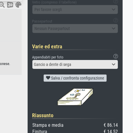
Vetro (compreso il tabellone)
Per favore scegli
Passepartout
Nessun Passepartout
Varie ed extra
Appendiabiti per foto
ponese.
Gancio a dente di sega
Salva / confronta configurazione
Riassunto
Stampa e media
€ 86.14
Finitura
€ 14.52