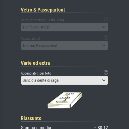
Vetro & Passepartout
Vetro (compreso il tabellone)
Per favore scegli
Passepartout
Nessun Passepartout
Varie ed extra
Appendiabiti per foto
Gancio a dente di sega
Riassunto
Stampa e media
€ 80.12