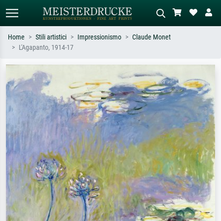
Home
Stili artistici
Impressionismo
Claude Monet
L'Agapanto, 1914-17
Ricerca standard
Ricerca immagini AI
Cerca per artista, titolo o stile – es.
Descrivi la scena – es. prato verde,
Monet, Notte stellata,
astratto con molto rosso, dipinto a
Impressionismo, onda di Hokusai,
olio scuro, nudo in piedi vicino a un
nudo.
albero.