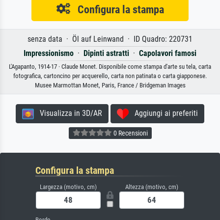
Configura la stampa
senza data · Öl auf Leinwand · ID Quadro: 220731
Impressionismo
·
Dipinti astratti
·
Capolavori famosi
L'Agapanto, 1914-17 · Claude Monet. Disponibile come stampa d'arte su tela, carta
fotografica, cartoncino per acquerello, carta non patinata o carta giapponese.
Musee Marmottan Monet, Paris, France / Bridgeman Images
Visualizza in 3D/AR
Aggiungi ai preferiti
0 Recensioni
Configura la stampa
Largezza (motivo, cm)
Altezza (motivo, cm)
Bordo