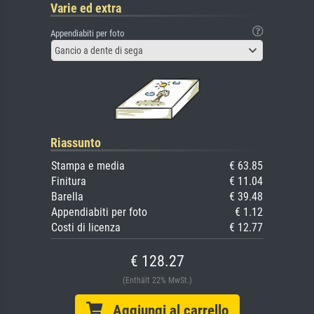
Varie ed extra
Appendiabiti per foto
Gancio a dente di sega
Riassunto
Stampa e media
€ 63.85
Finitura
€ 11.04
Barella
€ 39.48
Appendiabiti per foto
€ 1.12
Costi di licenza
€ 12.77
€ 128.27
(Enthält 22% MwSt.)
Aggiungi al carrello