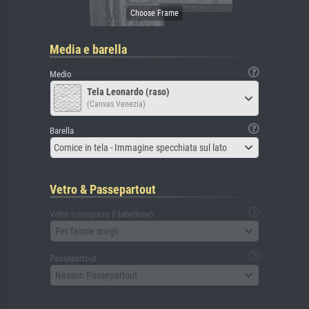
Media e barella
Medio
Tela Leonardo (raso)
(Canvas Venezia)
Barella
Cornice in tela - Immagine specchiata sul lato
Vetro & Passepartout
Vetro (compreso il tabellone)
Per favore scegli
Passepartout
Nessun Passepartout