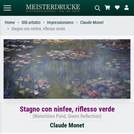
Home
Stili artistici
Impressionismo
Claude Monet
Stagno con ninfee, riflesso verde
Ricerca standard
Ricerca immagini AI
Cerca per artista, titolo o stile – es.
Descrivi la scena – es. prato verde,
Monet, Notte stellata,
astratto con molto rosso, dipinto a
Impressionismo, onda di Hokusai,
olio scuro, nudo in piedi vicino a un
nudo.
albero.
Stagno con ninfee, riflesso verde
(Waterlilies Pond, Green Reflection)
Claude Monet