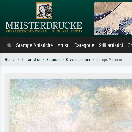
Stampe Artistiche
Artisti
Categorie
Stili artistici
Co
Home
Stili artistici
Barocco
Claude Lorrain
Campo Vaccino