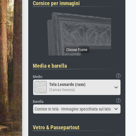
Cornice per immagini
Media e barella
Medio
Tela Leonardo (raso)
(Canvas Venezia)
Barella
Cornice in tela - Immagine specchiata sul lato
Vetro & Passepartout