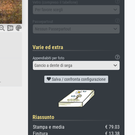
Vetro (compreso il tabellone)
Per favore scegli
Passepartout
Nessun Passepartout
Varie ed extra
Appendiabiti per foto
Gancio a dente di sega
Salva / confronta configurazione
.
Riassunto
Stampa e media
€ 79.03
Finitura
€ 13.38