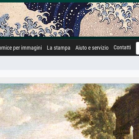
Contatti
rnice per immagini
La stampa
Aiuto e servizio