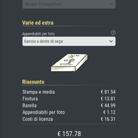
Nessun Passepartout
Varie ed extra
Appendiabiti per foto
Gancio a dente di sega
Riassunto
Stampa e media
€ 81.54
Finitura
€ 13.81
Barella
€ 44.99
Appendiabiti per foto
€ 1.12
Costi di licenza
€ 16.31
€ 157.78