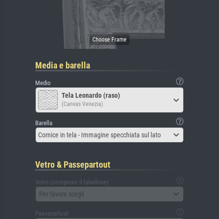
Media e barella
Medio
Tela Leonardo (raso)
(Canvas Venezia)
Barella
Cornice in tela - Immagine specchiata sul lato
Vetro & Passepartout
Vetro (compreso il tabellone)
Per favore scegli
Passepartout