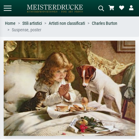
Home
Stili artistici
Artisti non classificati
Charles Burton
Suspense, poster
Ricerca standard
Ricerca immagini AI
Cerca per artista, titolo o stile – es.
Descrivi la scena – es. prato verde,
Monet, Notte stellata,
astratto con molto rosso, dipinto a
Impressionismo, onda di Hokusai,
olio scuro, nudo in piedi vicino a un
nudo.
albero.