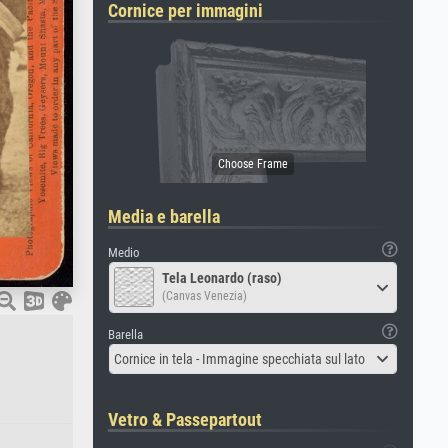
Cornice per immagini
Media e barella
Medio
Tela Leonardo (raso)
(Canvas Venezia)
Barella
Cornice in tela - Immagine specchiata sul lato
Vetro & Passepartout