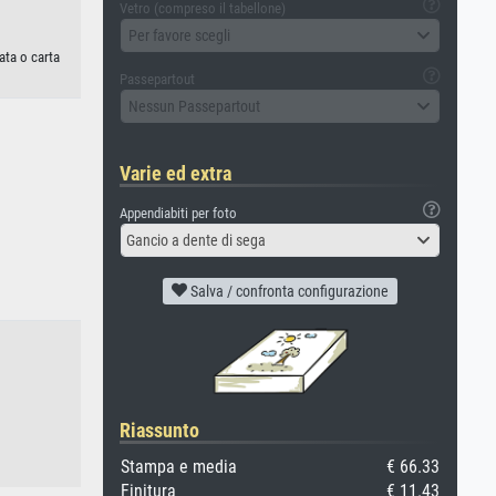
Vetro (compreso il tabellone)
Per favore scegli
ata o carta
Passepartout
Nessun Passepartout
Varie ed extra
Appendiabiti per foto
Gancio a dente di sega
Salva / confronta configurazione
Riassunto
Stampa e media
€ 66.33
Finitura
€ 11.43