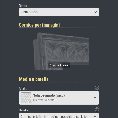
Bordo
0 cm bordo
Cornice per immagini
Media e barella
Medio
Tela Leonardo (raso)
(Canvas Venezia)
Barella
Cornice in tela - Immagine specchiata sul lato