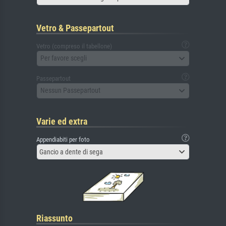
Vetro & Passepartout
Vetro (compreso il tabellone)
Per favore scegli
Passepartout
Nessun Passepartout
Varie ed extra
Appendiabiti per foto
Gancio a dente di sega
Riassunto