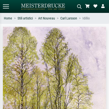
Home
Stili artistici
Art Nouveau
Carl Larsson
Idillio
Ricerca standard
Ricerca immagini AI
Cerca per artista, titolo o stile – es.
Descrivi la scena – es. prato verde,
Monet, Notte stellata,
astratto con molto rosso, dipinto a
Impressionismo, onda di Hokusai,
olio scuro, nudo in piedi vicino a un
nudo.
albero.