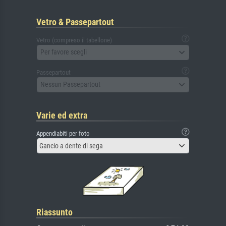
Vetro & Passepartout
Vetro (compreso il tabellone)
Per favore scegli
Passepartout
Nessun Passepartout
Varie ed extra
Appendiabiti per foto
Gancio a dente di sega
Riassunto