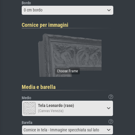
Bordo
0 cm bordo
Cornice per immagini
Media e barella
Medio
Tela Leonardo (raso)
(Canvas Venezia)
Barella
Cornice in tela - Immagine specchiata sul lato