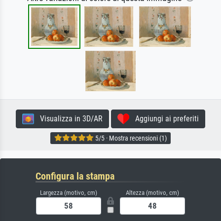
Visualizza in 3D/AR
Aggiungi ai preferiti
5/5 · Mostra recensioni (1)
Configura la stampa
Largezza (motivo, cm)
Altezza (motivo, cm)