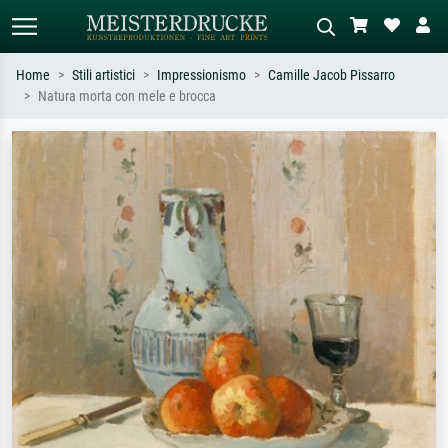
Home
Stili artistici
Impressionismo
Camille Jacob Pissarro
Natura morta con mele e brocca
Ricerca standard
Ricerca immagini AI
Cerca per artista, titolo o stile – es.
Descrivi la scena – es. prato verde,
Monet, Notte stellata,
astratto con molto rosso, dipinto a
Impressionismo, onda di Hokusai,
olio scuro, nudo in piedi vicino a un
nudo.
albero.