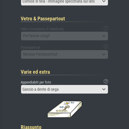
Cornice in tela - Immagine specchiata sul lato
Vetro & Passepartout
Vetro (compreso il tabellone)
Per favore scegli
Passepartout
Nessun Passepartout
Varie ed extra
Appendiabiti per foto
Gancio a dente di sega
Riassunto