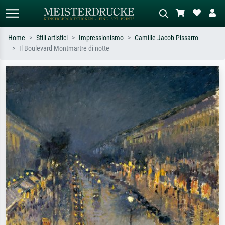
Home
Stili artistici
Impressionismo
Camille Jacob Pissarro
Il Boulevard Montmartre di notte
Ricerca standard
Ricerca immagini AI
Cerca per artista, titolo o stile – es.
Descrivi la scena – es. prato verde,
Monet, Notte stellata,
astratto con molto rosso, dipinto a
Impressionismo, onda di Hokusai,
olio scuro, nudo in piedi vicino a un
nudo.
albero.