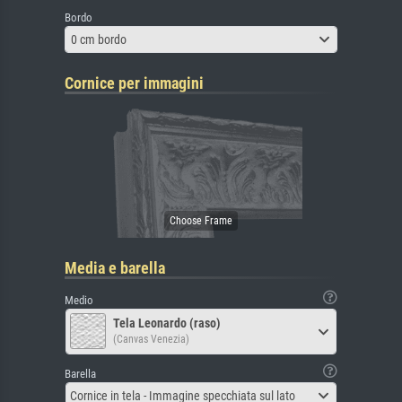
Bordo
0 cm bordo
Cornice per immagini
Media e barella
Medio
Tela Leonardo (raso)
(Canvas Venezia)
Barella
Cornice in tela - Immagine specchiata sul lato