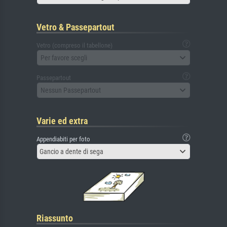
Vetro & Passepartout
Vetro (compreso il tabellone)
Per favore scegli
Passepartout
Nessun Passepartout
Varie ed extra
Appendiabiti per foto
Gancio a dente di sega
Riassunto