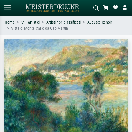
Home
Stili artistici
Artisti non classificati
Auguste Renoir
Vista di Monte Carlo da Cap Martin
Ricerca standard
Ricerca immagini AI
Cerca per artista, titolo o stile – es.
Descrivi la scena – es. prato verde,
Monet, Notte stellata,
astratto con molto rosso, dipinto a
Impressionismo, onda di Hokusai,
olio scuro, nudo in piedi vicino a un
nudo.
albero.