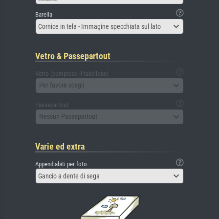
Barella
Cornice in tela - Immagine specchiata sul lato
Vetro & Passepartout
Vetro (compreso il tabellone)
Per favore scegli
Passepartout
Nessun Passepartout
Varie ed extra
Appendiabiti per foto
Gancio a dente di sega