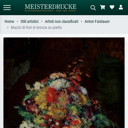
Home
Stili artistici
Artisti non classificati
Anton Faistauer
Mazzo di fiori in brocca su piatto
Ricerca standard
Ricerca immagini AI
Cerca per artista, titolo o stile – es.
Descrivi la scena – es. prato verde,
Monet, Notte stellata,
astratto con molto rosso, dipinto a
Impressionismo, onda di Hokusai,
olio scuro, nudo in piedi vicino a un
nudo.
albero.