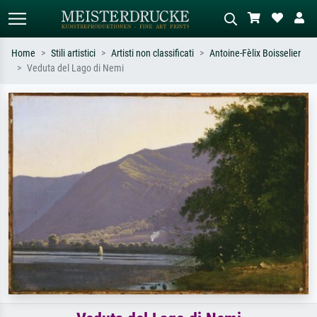
Home
Stili artistici
Artisti non classificati
Antoine-Fèlix Boisselier
Veduta del Lago di Nemi
Ricerca standard
Ricerca immagini AI
Cerca per artista, titolo o stile – es.
Descrivi la scena – es. prato verde,
Monet, Notte stellata,
astratto con molto rosso, dipinto a
Impressionismo, onda di Hokusai,
olio scuro, nudo in piedi vicino a un
nudo.
albero.