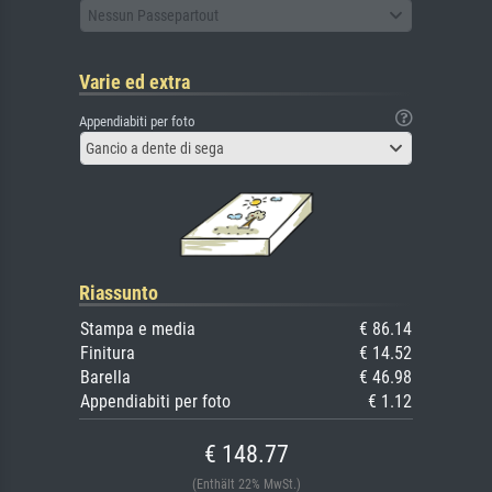
Nessun Passepartout
Varie ed extra
Appendiabiti per foto
Gancio a dente di sega
Riassunto
Stampa e media
€ 86.14
Finitura
€ 14.52
Barella
€ 46.98
Appendiabiti per foto
€ 1.12
€ 148.77
(Enthält 22% MwSt.)