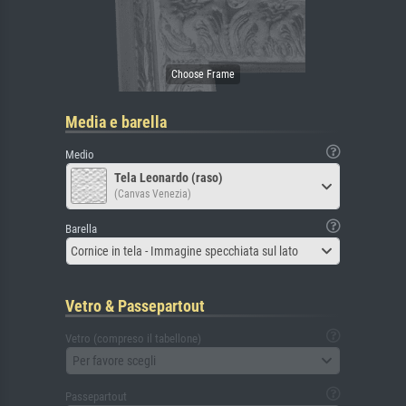
Media e barella
Medio
Tela Leonardo (raso)
(Canvas Venezia)
Barella
Cornice in tela - Immagine specchiata sul lato
Vetro & Passepartout
Vetro (compreso il tabellone)
Per favore scegli
Passepartout