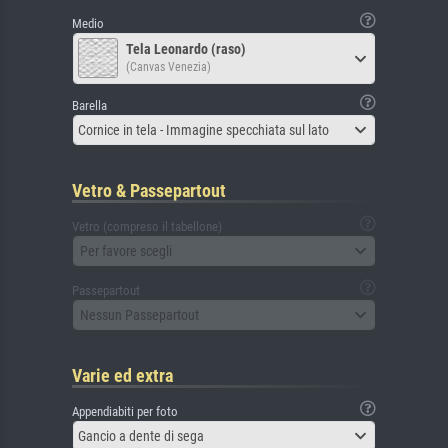
Medio
Tela Leonardo (raso)
(Canvas Venezia)
Barella
Cornice in tela - Immagine specchiata sul lato
Vetro & Passepartout
Vetro (compreso il tabellone)
Per favore scegli
Passepartout
Nessun Passepartout
Varie ed extra
Appendiabiti per foto
Gancio a dente di sega