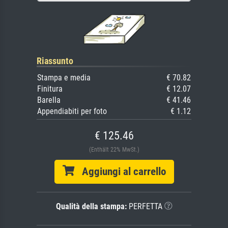
Riassunto
Stampa e media
€ 70.82
Finitura
€ 12.07
Barella
€ 41.46
Appendiabiti per foto
€ 1.12
€ 125.46
(Enthält 22% MwSt.)
Aggiungi al carrello
Qualità della stampa:
PERFETTA