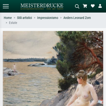
Home
Stili artistici
Impressionismo
Anders Leonard Zorn
Estate
Ricerca standard
Ricerca immagini AI
Cerca per artista, titolo o stile – es.
Descrivi la scena – es. prato verde,
Monet, Notte stellata,
astratto con molto rosso, dipinto a
Impressionismo, onda di Hokusai,
olio scuro, nudo in piedi vicino a un
nudo.
albero.