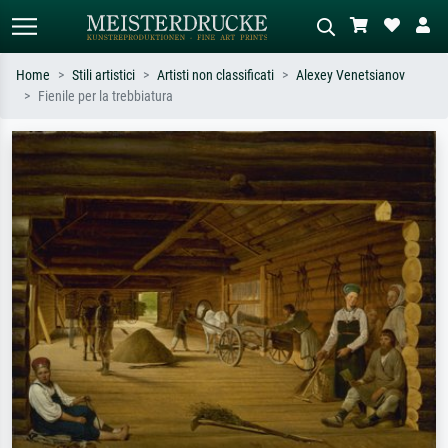
Home
Stili artistici
Artisti non classificati
Alexey Venetsianov
Fienile per la trebbiatura
Ricerca standard
Ricerca immagini AI
Cerca per artista, titolo o stile – es.
Descrivi la scena – es. prato verde,
Monet, Notte stellata,
astratto con molto rosso, dipinto a
Impressionismo, onda di Hokusai,
olio scuro, nudo in piedi vicino a un
nudo.
albero.