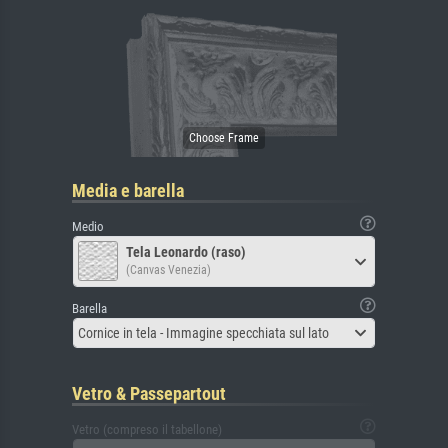
Media e barella
Medio
Tela Leonardo (raso)
(Canvas Venezia)
Barella
Cornice in tela - Immagine specchiata sul lato
Vetro & Passepartout
Vetro (compreso il tabellone)