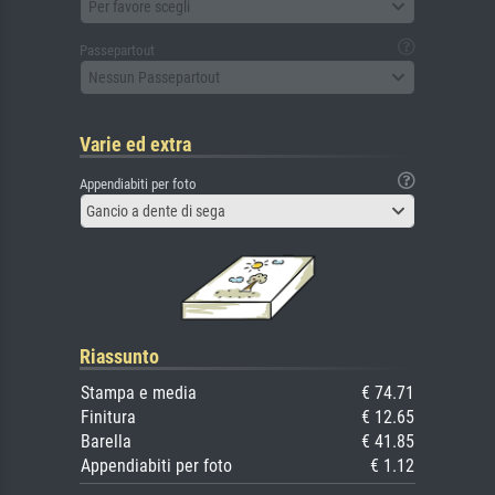
Per favore scegli
Passepartout
Nessun Passepartout
Varie ed extra
Appendiabiti per foto
Gancio a dente di sega
Riassunto
Stampa e media
€ 74.71
Finitura
€ 12.65
Barella
€ 41.85
Appendiabiti per foto
€ 1.12