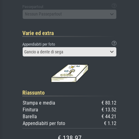
Passepartout
Nessun Passepartout
Varie ed extra
Appendiabiti per foto
Gancio a dente di sega
Riassunto
Stampa e media
€ 80.12
Finitura
€ 13.52
Barella
€ 44.21
Appendiabiti per foto
€ 1.12
€ 138.97