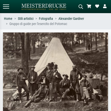
Home
Stili artistici
Fotografia
Alexander Gardner
Gruppo di guide per l'esercito del Potomac
Ricerca standard
Ricerca immagini AI
Cerca per artista, titolo o stile – es.
Descrivi la scena – es. prato verde,
Monet, Notte stellata,
astratto con molto rosso, dipinto a
Impressionismo, onda di Hokusai,
olio scuro, nudo in piedi vicino a un
nudo.
albero.