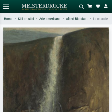
Home
Stili artistici
Arte americana
Albert Bierstadt
Le cascate
Ricerca standard
Ricerca immagini AI
Cerca per artista, titolo o stile – es.
Descrivi la scena – es. prato verde,
Monet, Notte stellata,
astratto con molto rosso, dipinto a
Impressionismo, onda di Hokusai,
olio scuro, nudo in piedi vicino a un
nudo.
albero.