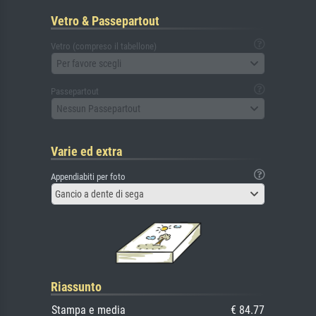
Vetro & Passepartout
Vetro (compreso il tabellone)
Per favore scegli
Passepartout
Nessun Passepartout
Varie ed extra
Appendiabiti per foto
Gancio a dente di sega
Riassunto
Stampa e media
€ 84.77