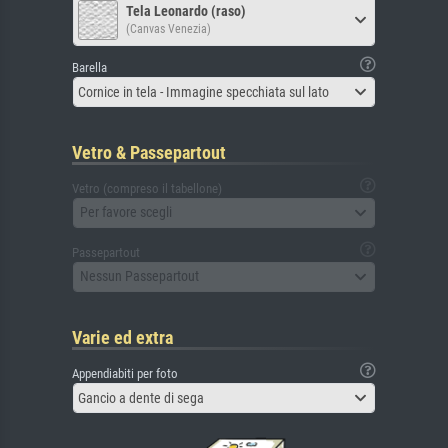
Tela Leonardo (raso)
(Canvas Venezia)
Barella
Cornice in tela - Immagine specchiata sul lato
Vetro & Passepartout
Vetro (compreso il tabellone)
Per favore scegli
Passepartout
Nessun Passepartout
Varie ed extra
Appendiabiti per foto
Gancio a dente di sega