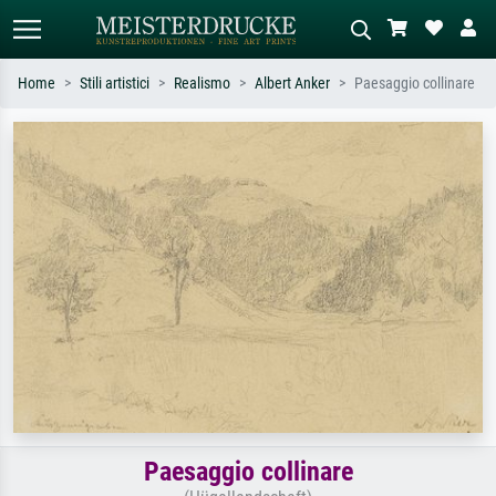
Home
Stili artistici
Realismo
Albert Anker
Paesaggio collinare
Ricerca standard
Ricerca immagini AI
Cerca per artista, titolo o stile – es.
Descrivi la scena – es. prato verde,
Monet, Notte stellata,
astratto con molto rosso, dipinto a
Impressionismo, onda di Hokusai,
olio scuro, nudo in piedi vicino a un
nudo.
albero.
Paesaggio collinare