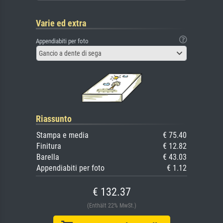
Varie ed extra
Appendiabiti per foto
Gancio a dente di sega
Riassunto
Stampa e media
€ 75.40
Finitura
€ 12.82
Barella
€ 43.03
Appendiabiti per foto
€ 1.12
€ 132.37
(Enthält 22% MwSt.)