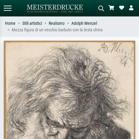
Home
Stili artistici
Realismo
Adolph Menzel
Mezza figura di un vecchio barbuto con la testa china
Ricerca standard
Ricerca immagini AI
Cerca per artista, titolo o stile – es.
Descrivi la scena – es. prato verde,
Monet, Notte stellata,
astratto con molto rosso, dipinto a
Impressionismo, onda di Hokusai,
olio scuro, nudo in piedi vicino a un
nudo.
albero.