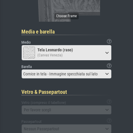
Media e barella
Medio
Tela Leonardo (raso)
(Canvas Venezia)
Barella
Cornice in tela - Immagine specchiata sul lato
Vetro & Passepartout
Vetro (compreso il tabellone)
Per favore scegli
Passepartout
Nessun Passepartout