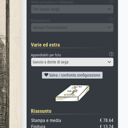
Vetro (compreso il tabellone)
Per favore scegli
Passepartout
Nessun Passepartout
Varie ed extra
Appendiabiti per foto
Gancio a dente di sega
Salva / confronta configurazione
Riassunto
Stampa e media
€ 78.64
Finitura
€ 13.24