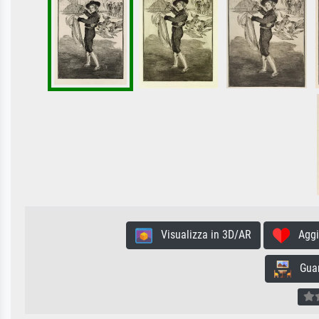
Visualizza in 3D/AR
Aggiun
Guard