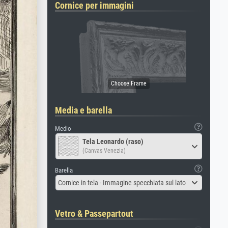
Cornice per immagini
Media e barella
Medio
Tela Leonardo (raso)
(Canvas Venezia)
Barella
Cornice in tela - Immagine specchiata sul lato
Vetro & Passepartout