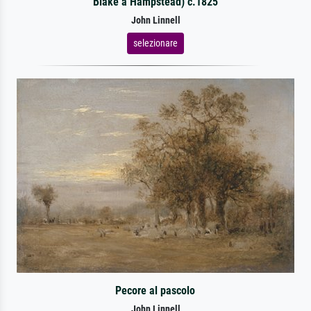
Blake a Hampstead) c.1825
John Linnell
selezionare
Pecore al pascolo
John Linnell