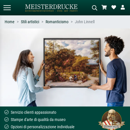
Home
Stili artistici
Romanticismo
John Linnell
Ricerca standard
Ricerca immagini AI
Cerca per artista, titolo o stile – es.
Descrivi la scena – es. prato verde,
Monet, Notte stellata,
astratto con molto rosso, dipinto a
Impressionismo, onda di Hokusai,
olio scuro, nudo in piedi vicino a un
nudo.
albero.
Servizio clienti appassionato
Stampe d'arte di qualità da museo
Opzioni di personalizzazione individuale