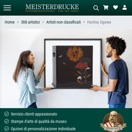
Home
Stili artistici
Artisti non classificati
Haritsu Ogawa
Ricerca standard
Ricerca immagini AI
Cerca per artista, titolo o stile – es.
Descrivi la scena – es. prato verde,
Monet, Notte stellata,
astratto con molto rosso, dipinto a
Impressionismo, onda di Hokusai,
olio scuro, nudo in piedi vicino a un
nudo.
albero.
Servizio clienti appassionato
Stampe d'arte di qualità da museo
Opzioni di personalizzazione individuale