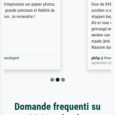
Door de 69505 beschikbare kunstenaars
scrollen is echter onbegonnen werk (na
stoppen begint het weer van voor af aan).
Als er naar een bepaalde kunstenaar
gevraagd wordt krijg je ook een aantal
werken van andere wat het onoverzichtelijk
maakt (bvb zoek Ros = ook Rops, Rose etc).
Waarom duidt u ...
philip
@
ProvenExpert
September 23, 2025
Domande frequenti su