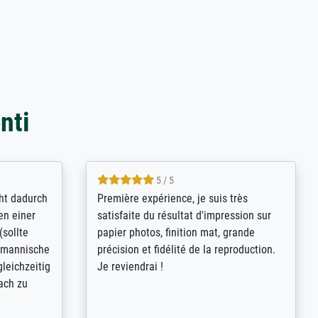
nti
4.8 / 5
kann sich
Qualité absolument irréprochable.
.B.:
Extraordinaire diversité des thèmes
keit,
abordés et personnalisation des
freundliche
demandes (recadrage, réajustement des
ild (ein
couleurs). Relation clientèle parfaite.
rpackt -
Transport, réception sans aucun
stikdeckeln
problème. Merci à toute l'équipe ! Hervé
in den