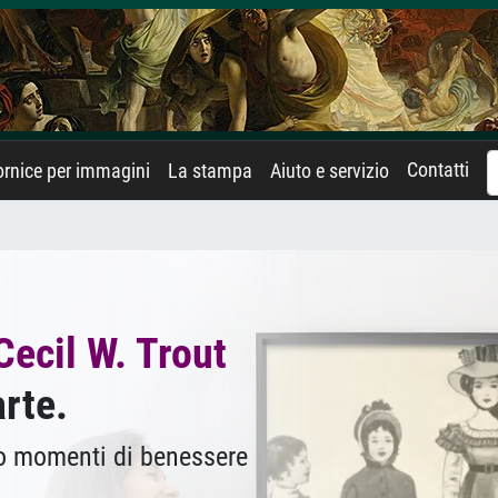
Contatti
rnice per immagini
La stampa
Aiuto e servizio
Cecil W. Trout
arte.
no momenti di benessere