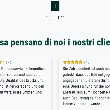
1
Pagina 1 / 1
sa pensano di noi i nostri clie
5 / 5
4.8 / 5
innerungsbuch mit der
Hervorragende Qualität. Man 
eines Großvaters aus dem 1.
vieles anpassen lassen, wie z
enötigte ich ein
Randentfernung, Farbe, Hellig
lles Bild. Das habe ich bei
Kontrast und Weiteres. Sehr 
nden. Bei der Auswahl der
Kontaktperson per Mail. Das B
-Qualität wurde ich sehr gut
Kunstdruck) wurde sehr gut ve
 beraten. Der Versand mit
sehr starke Papprolle mit Pla
ppe war perfekt. Ich bin sehr
und innen mit Papierknüllern 