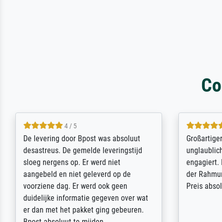
Co
5 / 5
Sehr gute Qualität des Leinwanddrucks
Für ein Er
und des Rahmens! Unser Bild wurde
Feldpost m
sehr sorgfältig und sicher verpackt, so
Weltkrieg b
dass es unbeschadet bei uns ankam. Es
ausdrucksvo
wird nicht unser letzter Meisterdruck
Ihnen gefu
sein. Vielen Dank!
Fotopapier
am Telefon
stabiler Pa