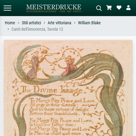
Home
Stili artistici
Arte vittoriana
William Blake
Canti dell'innocenza, Tavola 12
Ricerca standard
Ricerca immagini AI
Cerca per artista, titolo o stile – es.
Descrivi la scena – es. prato verde,
Monet, Notte stellata,
astratto con molto rosso, dipinto a
Impressionismo, onda di Hokusai,
olio scuro, nudo in piedi vicino a un
nudo.
albero.