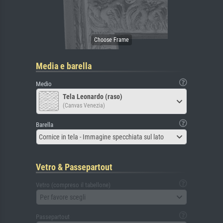
Media e barella
Medio
Tela Leonardo (raso)
(Canvas Venezia)
Barella
Cornice in tela - Immagine specchiata sul lato
Vetro & Passepartout
Vetro (compreso il tabellone)
Per favore scegli
Passepartout