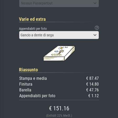
Nessun Passepartout
Varie ed extra
Appendiabiti per foto
Gancio a dente di sega
Riassunto
Stampa e media
€ 87.47
Finitura
€ 14.80
Barella
€ 47.76
Appendiabiti per foto
€ 1.12
€ 151.16
(Enthält 22% MwSt.)