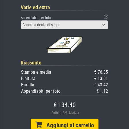
Varie ed extra
Appendiabiti per foto
Gancio a dente di sega
Riassunto
Stampa e media
€ 76.85
Finitura
€ 13.01
Barella
€ 43.42
Appendiabiti per foto
€ 1.12
€ 134.40
(Enthält 22% MwSt.)
Aggiungi al carrello