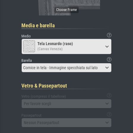
Media e barella
Medio
Tela Leonardo (raso)
(Canvas Venezia)
Barella
Cornice in tela - Immagine specchiata sul lato
Vetro & Passepartout
Vetro (compreso il tabellone)
Per favore scegli
Passepartout
Nessun Passepartout