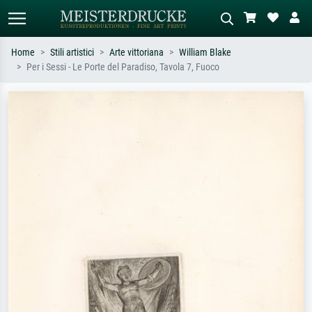
Home
Stili artistici
Arte vittoriana
William Blake
Per i Sessi - Le Porte del Paradiso, Tavola 7, Fuoco
Ricerca standard
Ricerca immagini AI
Cerca per artista, titolo o stile – es.
Descrivi la scena – es. prato verde,
Monet, Notte stellata,
astratto con molto rosso, dipinto a
Impressionismo, onda di Hokusai,
olio scuro, nudo in piedi vicino a un
nudo.
albero.