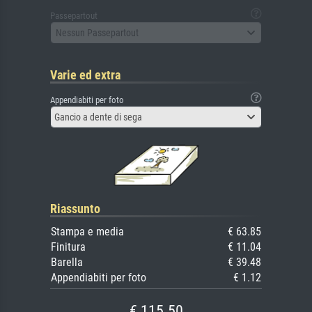
Passepartout
Nessun Passepartout
Varie ed extra
Appendiabiti per foto
Gancio a dente di sega
Riassunto
Stampa e media
€ 63.85
Finitura
€ 11.04
Barella
€ 39.48
Appendiabiti per foto
€ 1.12
€ 115.50