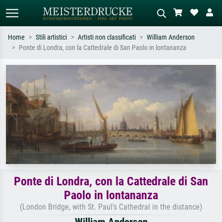
Home
Stili artistici
Artisti non classificati
William Anderson
Ponte di Londra, con la Cattedrale di San Paolo in lontananza
Ricerca standard
Ricerca immagini AI
Cerca per artista, titolo o stile – es.
Descrivi la scena – es. prato verde,
Monet, Notte stellata,
astratto con molto rosso, dipinto a
Impressionismo, onda di Hokusai,
olio scuro, nudo in piedi vicino a un
nudo.
albero.
Ponte di Londra, con la Cattedrale di San
Paolo in lontananza
(London Bridge, with St. Paul's Cathedral in the distance)