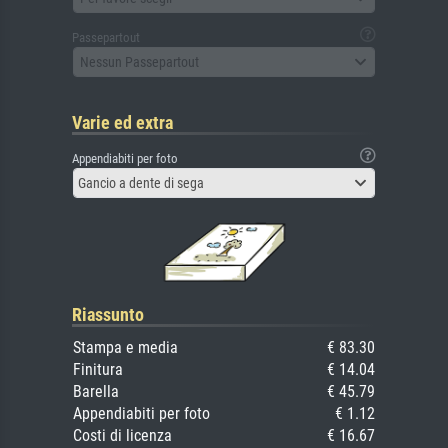
Passepartout
Nessun Passepartout
Varie ed extra
Appendiabiti per foto
Gancio a dente di sega
Riassunto
Stampa e media
€ 83.30
Finitura
€ 14.04
Barella
€ 45.79
Appendiabiti per foto
€ 1.12
Costi di licenza
€ 16.67