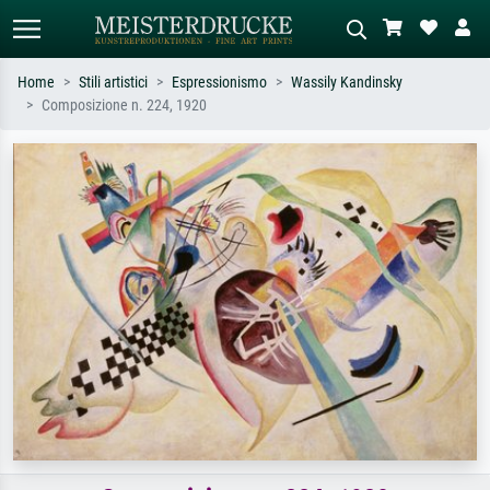
Home
Stili artistici
Espressionismo
Wassily Kandinsky
Composizione n. 224, 1920
Ricerca standard
Ricerca immagini AI
Cerca per artista, titolo o stile – es.
Descrivi la scena – es. prato verde,
Monet, Notte stellata,
astratto con molto rosso, dipinto a
Impressionismo, onda di Hokusai,
olio scuro, nudo in piedi vicino a un
nudo.
albero.