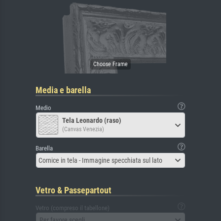
Media e barella
Medio
Tela Leonardo (raso)
(Canvas Venezia)
Barella
Cornice in tela - Immagine specchiata sul lato
Vetro & Passepartout
Vetro (compreso il tabellone)
Per favore scegli