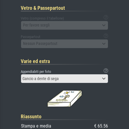
Vetro & Passepartout
Vetro (compreso il tabellone)
Per favore scegli
Passepartout
Nessun Passepartout
Varie ed extra
Appendiabiti per foto
Gancio a dente di sega
Riassunto
Stampa e media
€ 65.56