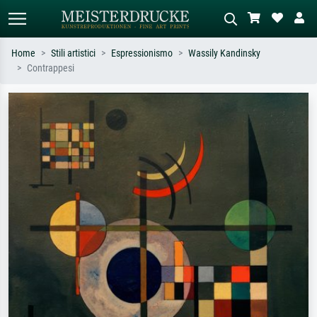
Home
Stili artistici
Espressionismo
Wassily Kandinsky
Contrappesi
Ricerca standard
Ricerca immagini AI
Cerca per artista, titolo o stile – es.
Descrivi la scena – es. prato verde,
Monet, Notte stellata,
astratto con molto rosso, dipinto a
Impressionismo, onda di Hokusai,
olio scuro, nudo in piedi vicino a un
nudo.
albero.