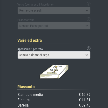
Vetro (compreso il tabellone)
Per favore scegli
Passepartout
Nessun Passepartout
Varie ed extra
Appendiabiti per foto
Gancio a dente di sega
Riassunto
Stampa e media
€ 69.39
Finitura
€ 11.81
Barella
€ 39.48