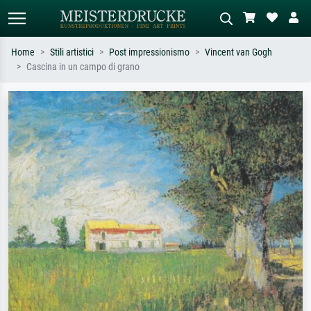
Home
Stili artistici
Post impressionismo
Vincent van Gogh
Cascina in un campo di grano
Ricerca standard
Ricerca immagini AI
Cerca per artista, titolo o stile – es.
Descrivi la scena – es. prato verde,
Monet, Notte stellata,
astratto con molto rosso, dipinto a
Impressionismo, onda di Hokusai,
olio scuro, nudo in piedi vicino a un
nudo.
albero.