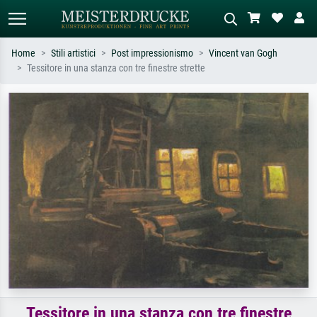
Home
Stili artistici
Post impressionismo
Vincent van Gogh
Tessitore in una stanza con tre finestre strette
Ricerca standard
Ricerca immagini AI
Cerca per artista, titolo o stile – es.
Descrivi la scena – es. prato verde,
Monet, Notte stellata,
astratto con molto rosso, dipinto a
Impressionismo, onda di Hokusai,
olio scuro, nudo in piedi vicino a un
nudo.
albero.
Tessitore in una stanza con tre finestre