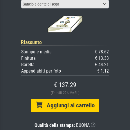
Gancio a dente di sega
Riassunto
Stampa e media
€ 78.62
Finitura
€ 13.33
Barella
€ 44.21
Appendiabiti per foto
€ 1.12
€ 137.29
(Enthält 22% MwSt.)
Aggiungi al carrello
Qualità della stampa:
BUONA