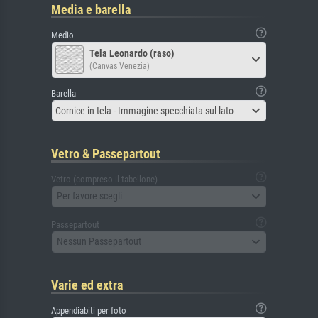
Media e barella
Medio
Tela Leonardo (raso)
(Canvas Venezia)
Barella
Cornice in tela - Immagine specchiata sul lato
Vetro & Passepartout
Vetro (compreso il tabellone)
Per favore scegli
Passepartout
Nessun Passepartout
Varie ed extra
Appendiabiti per foto