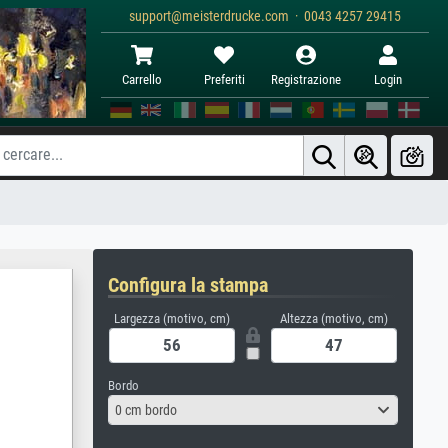
support@meisterdrucke.com · 0043 4257 29415
Carrello
Preferiti
Registrazione
Login
Configura la stampa
Largezza (motivo, cm)
Altezza (motivo, cm)
Bordo
0 cm bordo