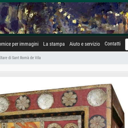
Contatti
rnice per immagini
La stampa
Aiuto e servizio
ltare di Sant Romà de Vila