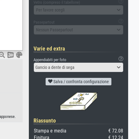
Vetro (compreso il tabellone)
Per favore scegli
Passepartout
Nessun Passepartout
Varie ed extra
Appendiabiti per foto
Gancio a dente di sega
Salva / confronta configurazione
iapponese.
Riassunto
Stampa e media
€ 72.08
Finitura
€ 12.24