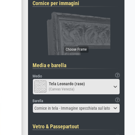
Cornice per immagini
Media e barella
Medio
Tela Leonardo (raso)
(Canvas Venezia)
Barella
Cornice in tela - Immagine specchiata sul lato
Vetro & Passepartout