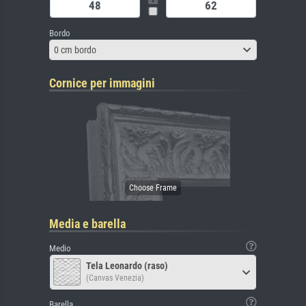
Bordo
0 cm bordo
Cornice per immagini
Media e barella
Medio
Tela Leonardo (raso)
(Canvas Venezia)
Barella