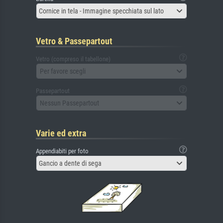
Cornice in tela - Immagine specchiata sul lato
Vetro & Passepartout
Vetro (compreso il tabellone)
Per favore scegli
Passepartout
Nessun Passepartout
Varie ed extra
Appendiabiti per foto
Gancio a dente di sega