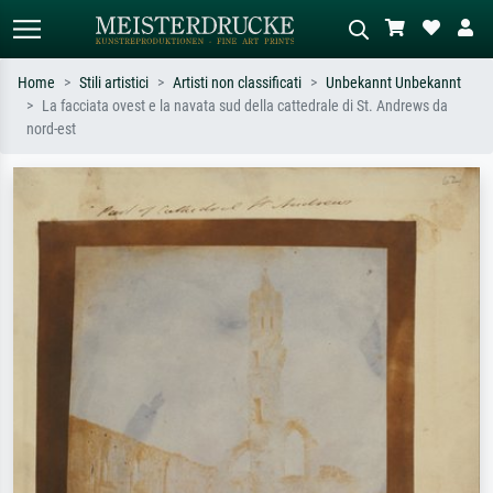
Home
Stili artistici
Artisti non classificati
Unbekannt Unbekannt
La facciata ovest e la navata sud della cattedrale di St. Andrews da
Ricerca standard
Ricerca immagini AI
nord-est
Cerca per artista, titolo o stile – es.
Descrivi la scena – es. prato verde,
Monet, Notte stellata,
astratto con molto rosso, dipinto a
Impressionismo, onda di Hokusai,
olio scuro, nudo in piedi vicino a un
nudo.
albero.